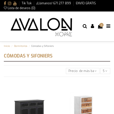
Tik Tok
¡Llámanos! 671 277 899
ENVÍO GRATIS
Lista de deseos (
0
)
0
Inicio
Dormitorios
Cómodas y Sifoniers
CÓMODAS Y SIFONIERS
Precio: de más bajo a más alto
5