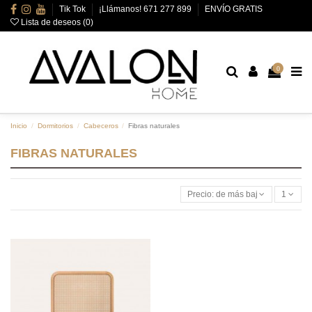
Tik Tok
¡Llámanos! 671 277 899
ENVÍO GRATIS
Lista de deseos (
0
)
0
Inicio
Dormitorios
Cabeceros
Fibras naturales
FIBRAS NATURALES
Precio: de más bajo a más alto
1