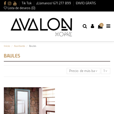
Tik Tok
¡Llámanos! 671 277 899
ENVÍO GRATIS
Lista de deseos (
0
)
0
Inicio
Auxiliares
Baules
BAULES
Precio: de más bajo a más alt
1