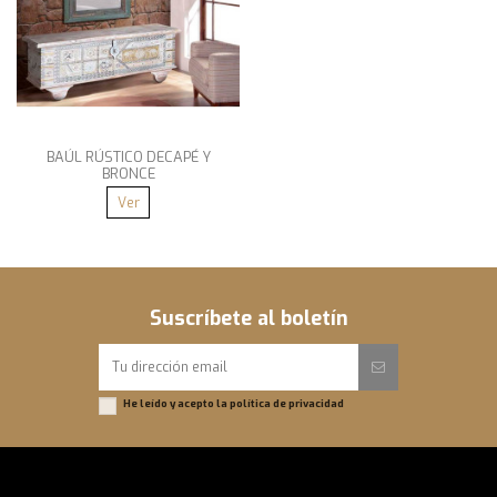
BAÚL RÚSTICO DECAPÉ Y
BRONCE
Ver
Suscríbete al boletín
He leído y acepto la
política de privacidad