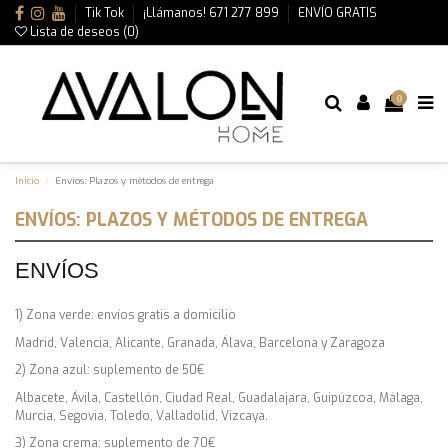
Tik Tok
¡Llámanos! 671 277 899
ENVÍO GRATIS
Lista de deseos (
0
)
0
Inicio
Envíos: Plazos y métodos de entrega
ENVÍOS: PLAZOS Y MÉTODOS DE ENTREGA
ENVÍOS
1) Zona verde: envíos gratis a domicilio
Madrid, Valencia, Alicante, Granada, Álava, Barcelona y Zaragoza
2) Zona azul: suplemento de 50€
Albacete, Ávila, Castellón, Ciudad Real, Guadalajara, Guipúzcoa, Málaga,
Murcia, Segovia, Toledo, Valladolid, Vizcaya.
3) Zona crema: suplemento de 70€