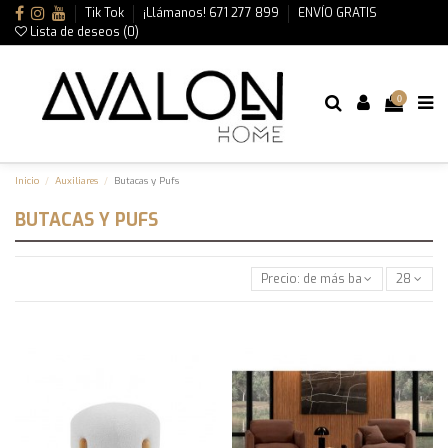
Tik Tok
¡Llámanos! 671 277 899
ENVÍO GRATIS
Lista de deseos (
0
)
0
Inicio
Auxiliares
Butacas y Pufs
BUTACAS Y PUFS
Precio: de más bajo a más alto
28