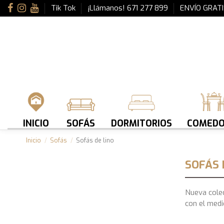
Tik Tok
¡Llámanos! 671 277 899
ENVÍO GRATI
INICIO
SOFÁS
DORMITORIOS
COMEDO
Inicio
Sofás
Sofás de lino
SOFÁS 
Nueva colec
con el medi