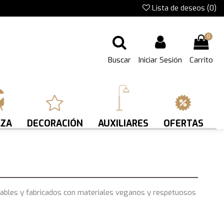
Lista de deseos (
0
)
0
Buscar
Iniciar Sesión
Carrito
AZA
DECORACIÓN
AUXILIARES
OFERTAS
ndables y fabricados con materiales veganos y respetuosos