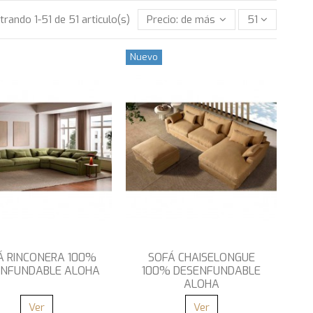
rando 1-51 de 51 articulo(s)
Precio: de más bajo a más alto
51
Nuevo
Á RINCONERA 100%
SOFÁ CHAISELONGUE
ENFUNDABLE ALOHA
100% DESENFUNDABLE
ALOHA
Ver
Ver