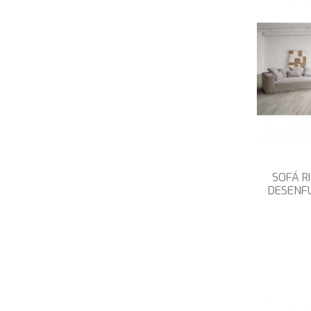
SOFÁ R
DESENF