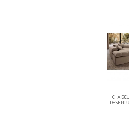
CHAISE
DESENF