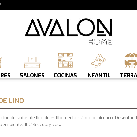
S
RES
SALONES
COCINAS
INFANTIL
TERR
DE LINO
ción de sofás de lino de estilo mediterráneo o ibicenco. Desenfu
o ambiente. 100% ecológicos.