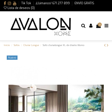
Tik Tok
¡Llámanos! 671 277 899
ENVÍO GRATIS
Lista de deseos (
0
)
0
Inicio
Sofás
Chaise Longue
Sofá chaiselongue XL de diseño Momo
Nuevo