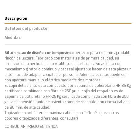
Descripción
Detalles del producto
Medidas
Sillón relax de diseño contemporáneo
perfecto para crear un agradable
rincón de lectura. Fabricado con materiales de primera calidad, su
armazón está hecho de pino y tablero de partículas. Su asiento con
mecanismo giratorio continuo y cabezal ajustable hacen de esta pieza un
sillón fácil de adaptar a cualquier persona. Además, el relax puede ser
con apertura manual o eléctrica mediante dos motores.
El cojín del asiento está compuesto por espuma de poliuretano HR-35 Kg
certificada combinada con fibra de 250 gr; el cojín del respaldo es de
espuma de poliuretano HR-25 Kg certificada combinada con fibra de 250
gr. La suspensión tanto de asiento como de respaldo son cincha italiana
de 80 mm, de alta calidad.
Tapizado en poliéster de máxima calidad con Teflon™ (para otros
colores o tapizados diferentes, consultar)
CONSULTAR PRECIO EN TIENDA.
Ancho 69 cm x Fondo 82 cm x Alto 114 cm
Estilo
Contemporáneo