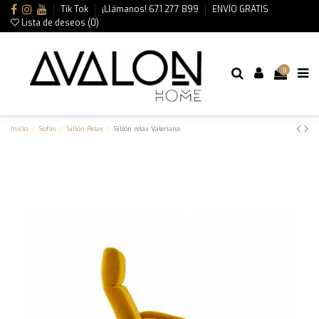
Tik Tok
¡Llámanos! 671 277 899
ENVÍO GRATIS
Lista de deseos (
0
)
0
Inicio
Sofás
Sillón Relax
Sillón relax Valeriana