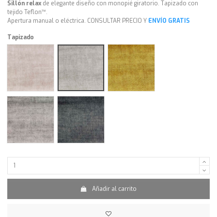
Sillón relax
de elegante diseño con monopié giratorio. Tapizado con
tejido Teflon™.
Apertura manual o eléctrica. CONSULTAR PRECIO Y
ENVÍO GRATIS
Tapizado
Atlantis crudo
Atlantis mazapán
Atlantis oro
Atlantis acero
Atlantis piedra
Añadir al carrito