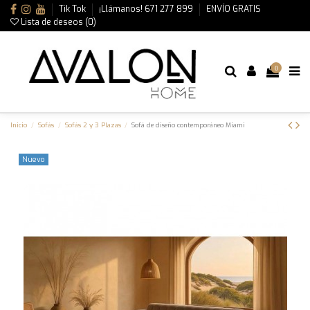
Tik Tok
¡Llámanos! 671 277 899
ENVÍO GRATIS
Lista de deseos (
0
)
0
Inicio
Sofás
Sofás 2 y 3 Plazas
Sofá de diseño contemporáneo Miami
Nuevo