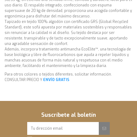
uso diario. El respaldo integrado, confeccionado con espuma
supersuave de 20 kg de densidad, proporciona una acogida confortable y
ergonómica para disfrutar del máximo descanso.
Tapizado en tejido 100% algodón con certificado GRS (Global Recycled
Standard), este sofá apuesta por materiales sostenibles y responsables
sin renunciar a la calidad ni al diseño. Su tejido destaca por ser
resistente, transpirable y de tacto excepcionalmente suave, aportando
una agradable sensación de confort.
Además, incorpora tratamiento antimancha EcoElite™, una tecnología de
base biológica y libre de fluorocarbonos que ayuda a repeler líquidos y
manchas acuosas de forma más natural y respetuosa con el medio
ambiente, facilitando el mantenimiento y la limpieza diaria.
Para otros colores o tejidos diferentes, solicitar información.
CONSULTAR PRECIO Y
ENVÍO GRATIS
Sofá 220 cm >> Ancho 220 cm x Fondo 95 cm x Alto 82 cm
Estilo
Contemporáneo
Sofá 240 cm >> Ancho 240 cm x Fondo 95 cm x Alto 82 cm
Industrial
Para otras medidas o composiciones diferentes, consultar
Tejido
Algodón 100%
Asiento
Fijo
Suscríbete al boletín
Respaldo
Fijo
Referencia
FYS-2159-MM