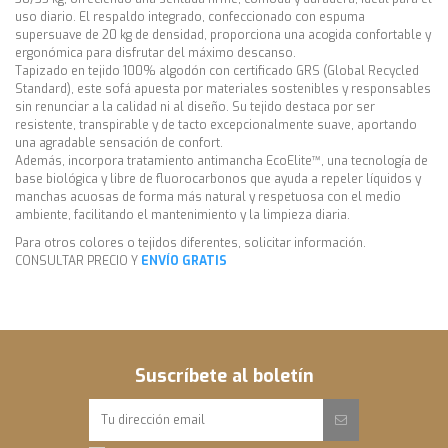
uso diario. El respaldo integrado, confeccionado con espuma
supersuave de 20 kg de densidad, proporciona una acogida confortable y
ergonómica para disfrutar del máximo descanso.
Tapizado en tejido 100% algodón con certificado GRS (Global Recycled
Standard), este sofá apuesta por materiales sostenibles y responsables
sin renunciar a la calidad ni al diseño. Su tejido destaca por ser
resistente, transpirable y de tacto excepcionalmente suave, aportando
una agradable sensación de confort.
Además, incorpora tratamiento antimancha EcoElite™, una tecnología de
base biológica y libre de fluorocarbonos que ayuda a repeler líquidos y
manchas acuosas de forma más natural y respetuosa con el medio
ambiente, facilitando el mantenimiento y la limpieza diaria.
Para otros colores o tejidos diferentes, solicitar información.
CONSULTAR PRECIO Y
ENVÍO GRATIS
Sofá 220 cm >> Ancho 220 cm x Fondo 95 cm x Alto 82 cm
Estilo
Contemporáneo
Sofá 240 cm >> Ancho 240 cm x Fondo 95 cm x Alto 82 cm
Industrial
Para otras medidas o composiciones diferentes, consultar
Tejido
Algodón 100%
Asiento
Fijo
Suscríbete al boletín
Respaldo
Fijo
Referencia
FYS-2159-MM