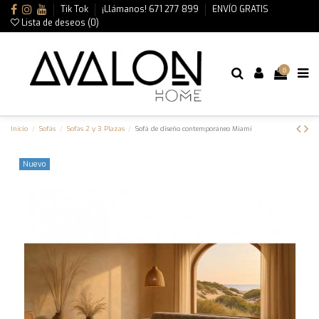
Tik Tok
¡Llámanos! 671 277 899
ENVÍO GRATIS
Lista de deseos (
0
)
0
Inicio
Sofás
Sofás 2 y 3 Plazas
Sofá de diseño contemporáneo Miami
Nuevo