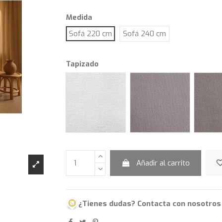
Medida
Sofá 220 cm
Sofá 240 cm
Tapizado
Tassos blanco
Tassos perla
Añadir al carrito
¿Tienes dudas? Contacta con nosotros 