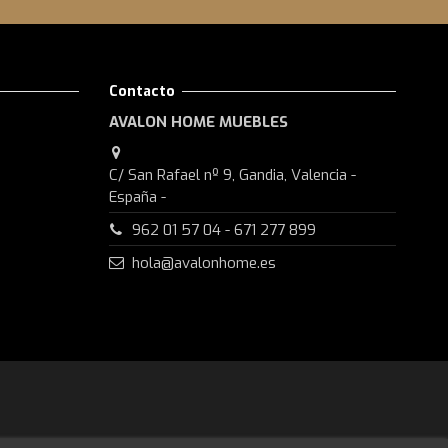
Contacto
AVALON HOME MUEBLES
C/ San Rafael nº 9, Gandia, Valencia -
España -
962 01 57 04 - 671 277 899
hola@avalonhome.es