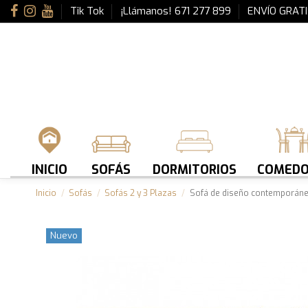
Tik Tok
¡Llámanos! 671 277 899
ENVÍO GRATI
INICIO
SOFÁS
DORMITORIOS
COMEDO
Inicio
Sofás
Sofás 2 y 3 Plazas
Sofá de diseño contemporán
Nuevo