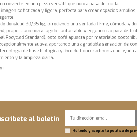
lo convierte en una pieza versátil que nunca pasa de moda.
imagen sofisticada y ligera, perfecta para crear espacios amplios,
egante.
e densidad 30/35 kg, ofreciendo una sentada firme, cómoda y durade
d, proporciona una acogida confortable y ergonómica para disfru
l Recycled Standard), este sofá apuesta por materiales sostenibles
o excepcionalmente suave, aportando una agradable sensación de con
tecnología de base biológica y libre de fluorocarbonos que ayuda 
iento y la limpieza diaria.
ón.
cm
Contemporáneo
cm
Industrial
Algodón 100%
Fijo
scríbete al boletín
Fijo
He leído y acepto la
política de pri