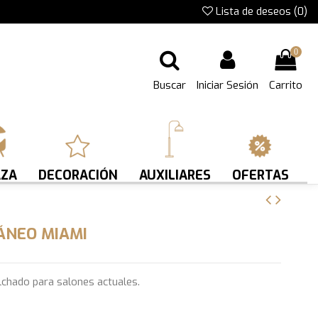
Lista de deseos (
0
)
0
Buscar
Iniciar Sesión
Carrito
AZA
DECORACIÓN
AUXILIARES
OFERTAS
ÁNEO MIAMI
chado para salones actuales.