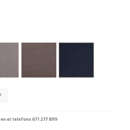
Tassos piedra
Tassos taupé
Tassos noche
en el teléfono 671 277 899