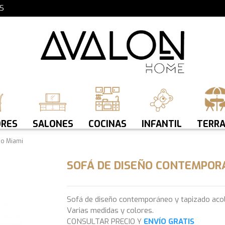
S
RES
SALONES
COCINAS
INFANTIL
TERR
eo Miami
SOFÁ DE DISEÑO CONTEMPOR
Sofá de diseño contemporáneo y tapizado acol
Varias medidas y colores.
CONSULTAR PRECIO Y
ENVÍO GRATIS