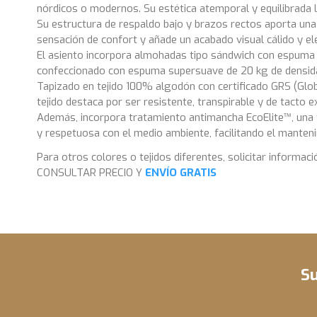
nórdicos o modernos. Su estética atemporal y equilibrada 
Su estructura de respaldo bajo y brazos rectos aporta una 
sensación de confort y añade un acabado visual cálido y el
El asiento incorpora almohadas tipo sándwich con espuma d
confeccionado con espuma supersuave de 20 kg de densida
Tapizado en tejido 100% algodón con certificado GRS (Globa
tejido destaca por ser resistente, transpirable y de tact
Además, incorpora tratamiento antimancha EcoElite™, una 
y respetuosa con el medio ambiente, facilitando el mantenim
Para otros colores o tejidos diferentes, solicitar informaci
CONSULTAR PRECIO Y
ENVÍO GRATIS
Sofá 220 cm >> Ancho 220 cm x Fondo 95 cm x Alto 82 
Estilo
Sofá 240 cm >> Ancho 240 cm x Fondo 95 cm x Alto 82 
Para otras medidas o composiciones diferentes, consultar
Tejido
Asiento
Su
Respaldo