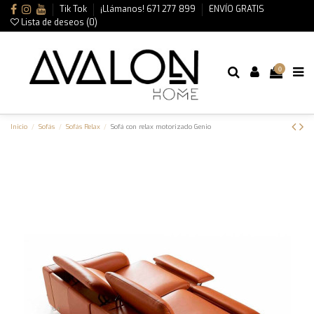
Tik Tok
¡Llámanos! 671 277 899
ENVÍO GRATIS
Lista de deseos (
0
)
0
Inicio
Sofás
Sofás Relax
Sofá con relax motorizado Genio